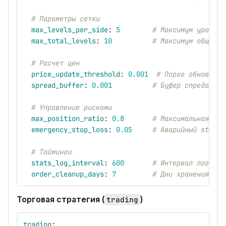
# Параметры сетки
max_levels_per_side
:
5
# Максимум уровней
max_total_levels
:
10
# Максимум общих у
# Расчет цен
price_update_threshold
:
0.001
# Порог обновлени
spread_buffer
:
0.001
# Буфер спреда (0.
# Управление рисками
max_position_ratio
:
0.8
# Максимальная поз
emergency_stop_loss
:
0.05
# Аварийный stop-l
# Тайминги
stats_log_interval
:
600
# Интервал логиров
order_cleanup_days
:
7
# Дни хранения ста
Торговая стратегия (
)
trading
trading
: