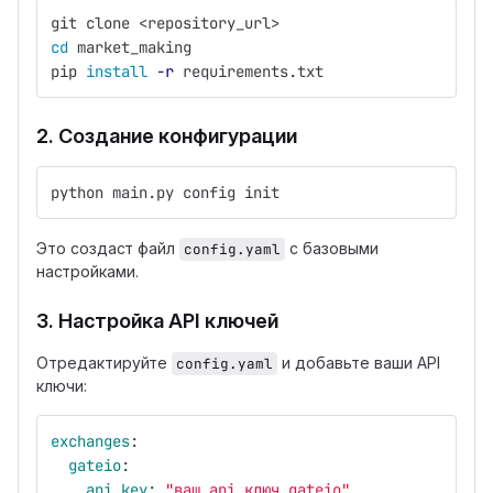
git clone <repository_url>
cd 
market_making
pip 
install
-r
 requirements.txt
2. Создание конфигурации
python main.py config init
Это создаст файл
с базовыми
config.yaml
настройками.
3. Настройка API ключей
Отредактируйте
и добавьте ваши API
config.yaml
ключи:
exchanges
:
gateio
:
api_key
:
"
ваш_api_ключ_gateio"