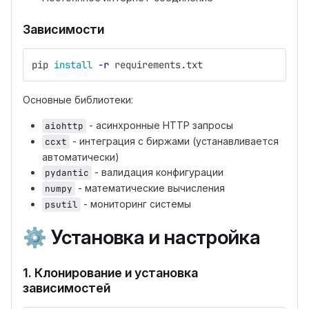
Зависимости
pip 
install
-r
 requirements.txt
Основные библиотеки:
- асинхронные HTTP запросы
aiohttp
- интеграция с биржами (устанавливается
ccxt
автоматически)
- валидация конфигурации
pydantic
- математические вычисления
numpy
- мониторинг системы
psutil
⚙️
Установка и настройка
1. Клонирование и установка
зависимостей