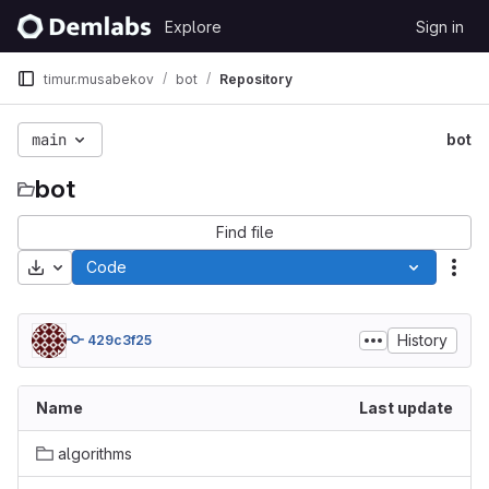
Skip to content
Explore
Sign in
GitLab
timur.musabekov
bot
Repository
main
bot
bot
Find file
Download
Code
Act
History
429c3f25
Name
Last update
algorithms