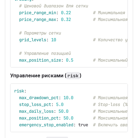
# Ценовой диапазон для сетки
price_range_min
:
0.22
# Минимальная цена
price_range_max
:
0.32
# Максимальная цен
# Параметры сетки
grid_levels
:
10
# Количество уровн
# Управление позицией
max_position_size
:
0.5
# Максимальный раз
Управление рисками (
)
risk
risk
:
max_drawdown_pct
:
10.0
# Максимальная про
stop_loss_pct
:
5.0
# Stop-loss (%)
max_daily_loss
:
50.0
# Максимальные дне
max_position_pct
:
50.0
# Максимальная поз
emergency_stop_enabled
:
true
# Включить аварийн