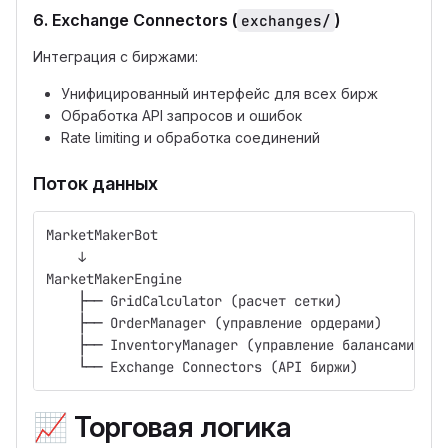
6. Exchange Connectors (
)
exchanges/
Интеграция с биржами:
Унифицированный интерфейс для всех бирж
Обработка API запросов и ошибок
Rate limiting и обработка соединений
Поток данных
MarketMakerBot
    ↓
MarketMakerEngine
    ├── GridCalculator (расчет сетки)
    ├── OrderManager (управление ордерами)
    ├── InventoryManager (управление балансами)
    └── Exchange Connectors (API биржи)
📈
Торговая логика