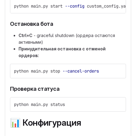
python main.py start 
--config
 custom_config.yaml
Остановка бота
Ctrl+C
- graceful shutdown (ордера остаются
активными)
Принудительная остановка с отменой
ордеров:
python main.py stop 
--cancel-orders
Проверка статуса
python main.py status
📊
Конфигурация