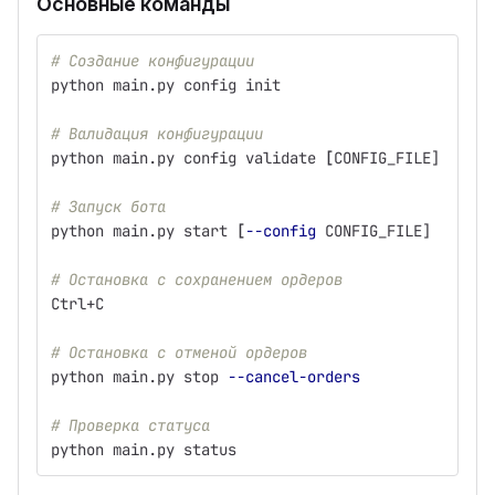
Основные команды
# Создание конфигурации
python main.py config init
# Валидация конфигурации
python main.py config validate 
[
CONFIG_FILE]
# Запуск бота
python main.py start 
[
--config
 CONFIG_FILE]
# Остановка с сохранением ордеров
Ctrl+C
# Остановка с отменой ордеров
python main.py stop 
--cancel-orders
# Проверка статуса
python main.py status