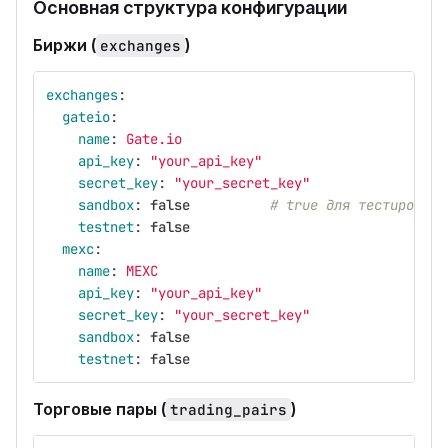
Основная структура конфигурации
Биржи (
)
exchanges
exchanges
:
gateio
:
name
:
Gate.io
api_key
:
"
your_api_key"
secret_key
:
"
your_secret_key"
sandbox
:
false
# true для тестировани
testnet
:
false
mexc
:
name
:
MEXC
api_key
:
"
your_api_key"
secret_key
:
"
your_secret_key"
sandbox
:
false
testnet
:
false
Торговые пары (
)
trading_pairs