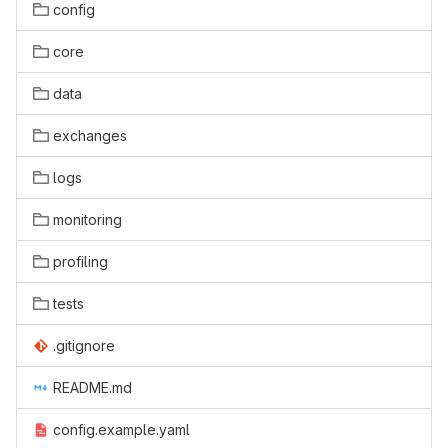
config
core
data
exchanges
logs
monitoring
profiling
tests
.gitignore
README.md
config.example.yaml