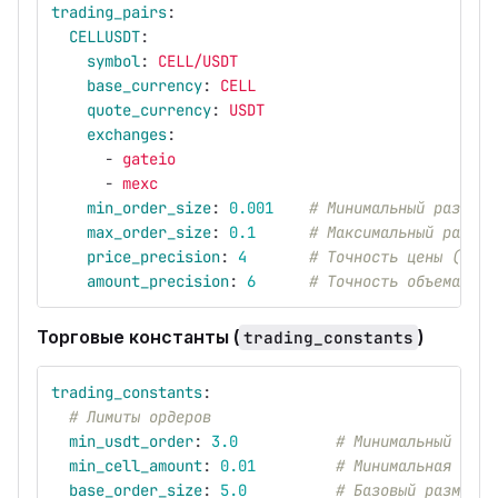
trading_pairs
:
CELLUSDT
:
symbol
:
CELL/USDT
base_currency
:
CELL
quote_currency
:
USDT
exchanges
:
-
gateio
-
mexc
min_order_size
:
0.001
# Минимальный размер 
max_order_size
:
0.1
# Максимальный размер
price_precision
:
4
# Точность цены (знак
amount_precision
:
6
# Точность объема
Торговые константы (
)
trading_constants
trading_constants
:
# Лимиты ордеров
min_usdt_order
:
3.0
# Минимальный разм
min_cell_amount
:
0.01
# Минимальная точн
base_order_size
:
5.0
# Базовый размер о