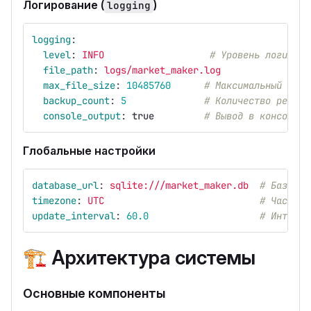
Логирование (
)
logging
logging
:
level
:
INFO
# Уровень логирова
file_path
:
logs/market_maker.log
max_file_size
:
10485760
# Максимальный разм
backup_count
:
5
# Количество резерв
console_output
:
true
# Вывод в консоль
Глобальные настройки
database_url
:
sqlite:///market_maker.db
# База да
timezone
:
UTC
# Часовой
update_interval
:
60.0
# Интерва
🏗️
Архитектура системы
Основные компоненты