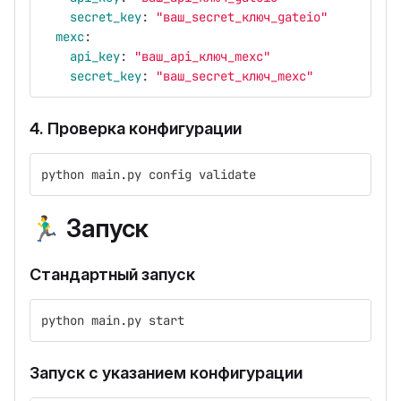
secret_key
:
"
ваш_secret_ключ_gateio"
mexc
:
api_key
:
"
ваш_api_ключ_mexc"
secret_key
:
"
ваш_secret_ключ_mexc"
4. Проверка конфигурации
python main.py config validate
🏃‍♂️
Запуск
Стандартный запуск
python main.py start
Запуск с указанием конфигурации