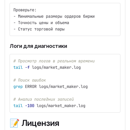
Проверьте:
- Минимальные размеры ордеров биржи
- Точность цены и объема
- Статус торговой пары
Логи для диагностики
# Просмотр логов в реальном времени
tail
-f
 logs/market_maker.log
# Поиск ошибок
grep 
ERROR logs/market_maker.log
# Анализ последних записей
tail
-100
 logs/market_maker.log
📝
Лицензия